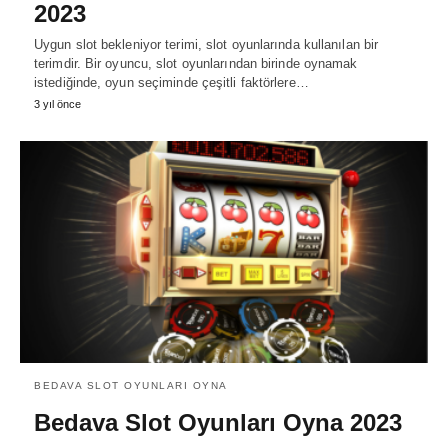
2023
Uygun slot bekleniyor terimi, slot oyunlarında kullanılan bir
terimdir. Bir oyuncu, slot oyunlarından birinde oynamak
istediğinde, oyun seçiminde çeşitli faktörlere…
3 yıl önce
BEDAVA SLOT OYUNLARI OYNA
Bedava Slot Oyunları Oyna 2023