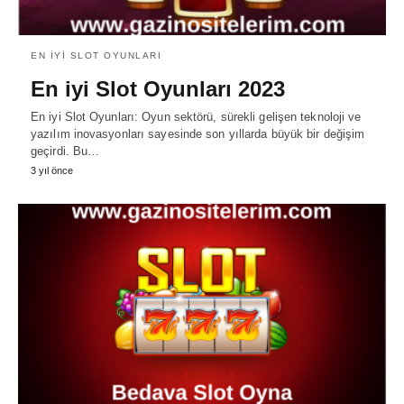
EN IYI SLOT OYUNLARI
En iyi Slot Oyunları 2023
En iyi Slot Oyunları: Oyun sektörü, sürekli gelişen teknoloji ve
yazılım inovasyonları sayesinde son yıllarda büyük bir değişim
geçirdi. Bu…
3 yıl önce