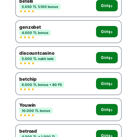
betelli
›
Giriş
5.050 TL %100 bonus
★★★★
genzobet
›
Giriş
4.000 TL bonus
★★★★
discountcasino
›
Giriş
5.000 TL nakit iade
★★★★
betchip
›
Giriş
6.000 TL bonus + 80 FS
★★★★
Youwin
›
Giriş
10.000 TL bonus
★★★★
betroad
›
Giriş
4.000 TL + 1.000 TL