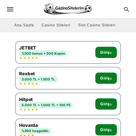
Ana Sayfa
Casino Siteleri
Slot Casino Siteleri
JETBET
›
Giriş
%300 bonus + 500 Kupon
★★★★★
Rexbet
›
Giriş
3.000 TL + 1.500 TL
★★★★★
Hitpot
›
Giriş
5.000 TL + 1.000 TL + 100 FS
★★★★★
Hovarda
›
Giriş
%300 hoşgeldin
★★★★