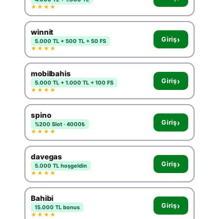
★★★★
winnit
›
Giriş
5.000 TL + 500 TL + 50 FS
★★★★
mobilbahis
›
Giriş
5.000 TL + 1.000 TL + 100 FS
★★★★
spino
›
Giriş
%200 Slot · 4000₺
★★★★
davegas
›
Giriş
5.000 TL hoşgeldin
★★★★
Bahibi
›
Giriş
15.000 TL bonus
★★★★