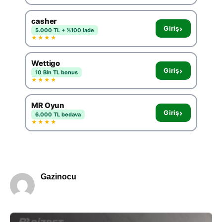
casher
›
Giriş
5.000 TL + %100 iade
★★★★
Wettigo
›
Giriş
10 Bin TL bonus
★★★★
MR Oyun
›
Giriş
6.000 TL bedava
★★★★
Gazinocu