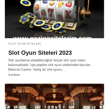
SLOT OYUN SITELERI
Slot Oyun Siteleri 2023
Slot oyunlarına erişebileceğiniz birçok slot oyun sitesi
bulunmaktadır. İşte popüler slot oyun sitelerinden bazıları:
Betsson Casino: Geniş bir slot oyunu…
3 yıl önce