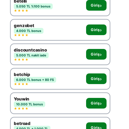
betelli
›
Giriş
5.050 TL %100 bonus
★★★★
genzobet
›
Giriş
4.000 TL bonus
★★★★
discountcasino
›
Giriş
5.000 TL nakit iade
★★★★
betchip
›
Giriş
6.000 TL bonus + 80 FS
★★★★
Youwin
›
Giriş
10.000 TL bonus
★★★★
betroad
›
Giriş
4.000 TL + 1.000 TL