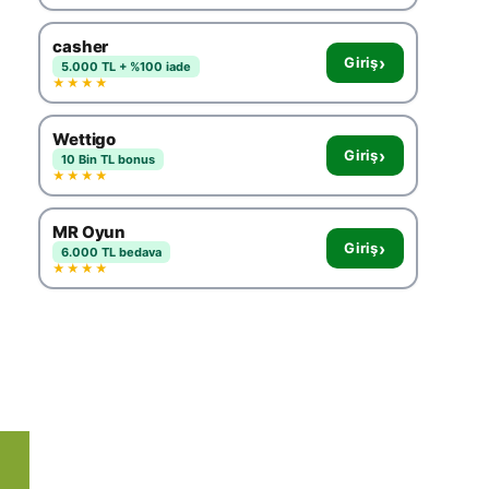
casher
›
Giriş
5.000 TL + %100 iade
★★★★
Wettigo
›
Giriş
10 Bin TL bonus
★★★★
MR Oyun
›
Giriş
6.000 TL bedava
★★★★