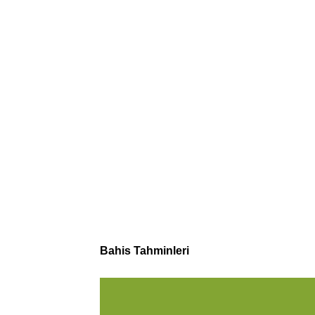
Bahis Tahminleri