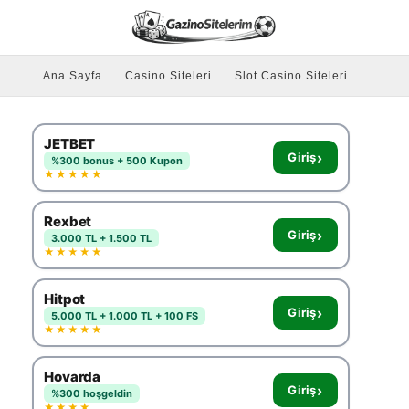
Ana Sayfa
Casino Siteleri
Slot Casino Siteleri
JETBET
›
Giriş
%300 bonus + 500 Kupon
★★★★★
Rexbet
›
Giriş
3.000 TL + 1.500 TL
★★★★★
Hitpot
›
Giriş
5.000 TL + 1.000 TL + 100 FS
★★★★★
Hovarda
›
Giriş
%300 hoşgeldin
★★★★