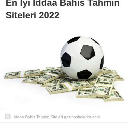
En İyi İddaa Bahis Tahmin
Siteleri 2022
İddaa Bahis Tahmin Siteleri gazinositelerim.com