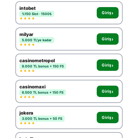
intobet
›
Giriş
%150 Slot · 1500₺
★★★★
milyar
›
Giriş
5.000 TL'ye kadar
★★★★
casinometropol
›
Giriş
8.000 TL bonus + 150 FS
★★★★
casinomaxi
›
Giriş
6.500 TL bonus + 150 FS
★★★★
jokera
›
Giriş
3.000 TL bonus + 50 FS
★★★★