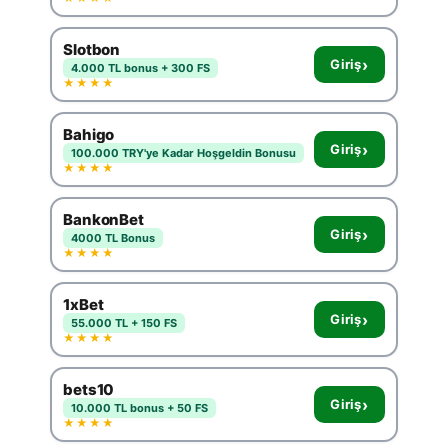
Slotbon
›
Giriş
4.000 TL bonus + 300 FS
★★★★
Bahigo
›
Giriş
100.000 TRY'ye Kadar Hoşgeldin Bonusu
★★★★
BankonBet
›
Giriş
4000 TL Bonus
★★★★
1xBet
›
Giriş
55.000 TL + 150 FS
★★★★
bets10
›
Giriş
10.000 TL bonus + 50 FS
★★★★