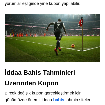
yorumlar eşliğinde yine kupon yapılabilir.
İddaa Bahis Tahminleri
Üzerinden Kupon
Birçok değişik kupon gerçekleştirmek için
günümüzde önemli İddaa
bahis
tahmin siteleri