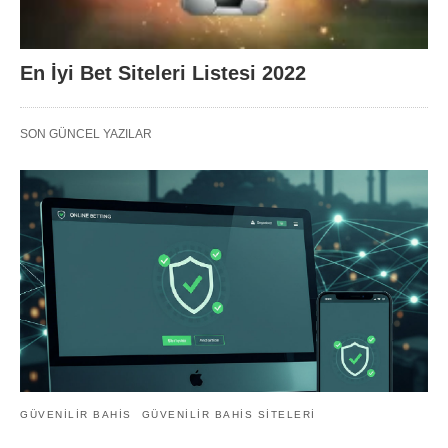
En İyi Bet Siteleri Listesi 2022
SON GÜNCEL YAZILAR
GÜVENILIR BAHIS
GÜVENILIR BAHIS SITELERI