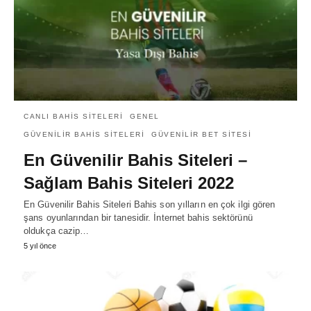
CANLI BAHIS SITELERI
GENEL
GÜVENILIR BAHIS SITELERI
GÜVENILIR BET SITESI
En Güvenilir Bahis Siteleri –
Sağlam Bahis Siteleri 2022
En Güvenilir Bahis Siteleri Bahis son yılların en çok ilgi gören
şans oyunlarından bir tanesidir. İnternet bahis sektörünü
oldukça cazip…
5 yıl önce