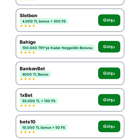
Slotbon
›
Giriş
4.000 TL bonus + 300 FS
★★★★
Bahigo
›
Giriş
100.000 TRY'ye Kadar Hoşgeldin Bonusu
★★★★
BankonBet
›
Giriş
4000 TL Bonus
★★★★
1xBet
›
Giriş
55.000 TL + 150 FS
★★★★
bets10
›
Giriş
10.000 TL bonus + 50 FS
★★★★