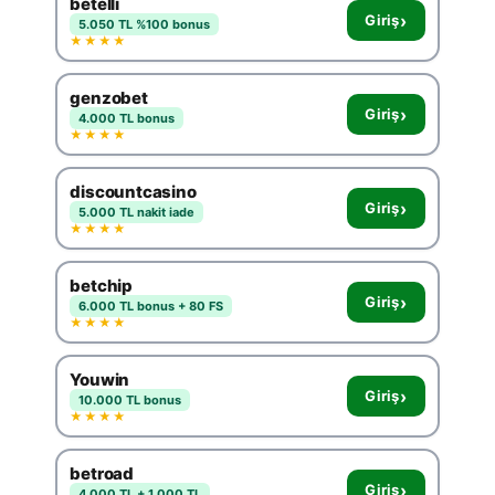
betelli
›
Giriş
5.050 TL %100 bonus
★★★★
genzobet
›
Giriş
4.000 TL bonus
★★★★
discountcasino
›
Giriş
5.000 TL nakit iade
★★★★
betchip
›
Giriş
6.000 TL bonus + 80 FS
★★★★
Youwin
›
Giriş
10.000 TL bonus
★★★★
betroad
›
Giriş
4.000 TL + 1.000 TL