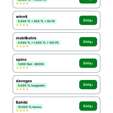
★★★★
winnit
›
Giriş
5.000 TL + 500 TL + 50 FS
★★★★
mobilbahis
›
Giriş
5.000 TL + 1.000 TL + 100 FS
★★★★
spino
›
Giriş
%200 Slot · 4000₺
★★★★
davegas
›
Giriş
5.000 TL hoşgeldin
★★★★
Bahibi
›
Giriş
15.000 TL bonus
★★★★