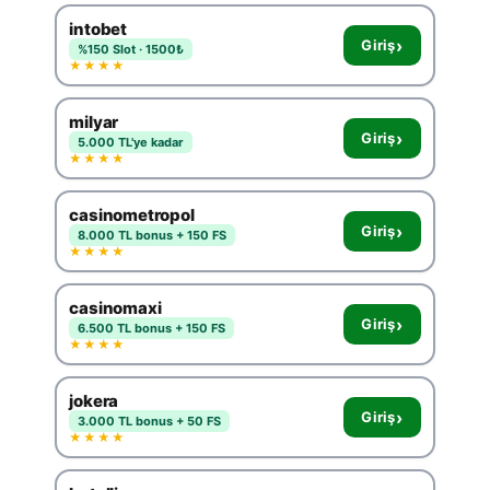
intobet
›
Giriş
%150 Slot · 1500₺
★★★★
milyar
›
Giriş
5.000 TL'ye kadar
★★★★
casinometropol
›
Giriş
8.000 TL bonus + 150 FS
★★★★
casinomaxi
›
Giriş
6.500 TL bonus + 150 FS
★★★★
jokera
›
Giriş
3.000 TL bonus + 50 FS
★★★★