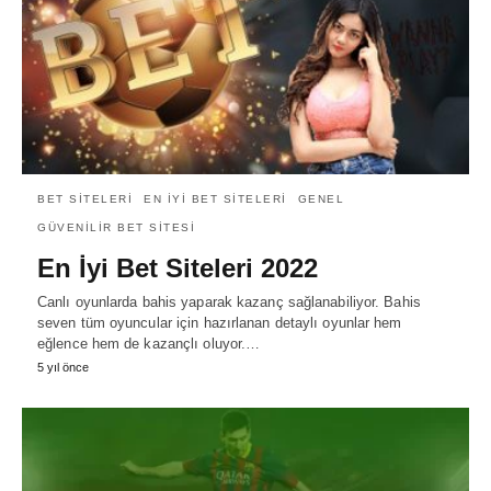
BET SITELERI
EN İYI BET SITELERI
GENEL
GÜVENILIR BET SITESI
En İyi Bet Siteleri 2022
Canlı oyunlarda bahis yaparak kazanç sağlanabiliyor. Bahis
seven tüm oyuncular için hazırlanan detaylı oyunlar hem
eğlence hem de kazançlı oluyor.…
5 yıl önce