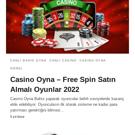
CANLI BAHIS OYNA
CANLI CASINO
CASINO OYNA
GENEL
Casino Oyna – Free Spin Satın
Almalı Oyunlar 2022
Casino Oyna Bahis yaparak oyuncular belirli seviyelerde kazanç
elde edebiliyor. Oyuncuların ilk olarak sisteme ne kadar para
yatırması gerektiğini bilmesi…
5 yıl önce