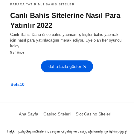
PAPARA YATIRIMLI BAHIS SITELERI
Canlı Bahis Sitelerine Nasıl Para
Yatırılır 2022
Canlı Bahis Daha önce bahis yapmamış kişiler bahis yapmak
için nasıl para yatırılacağını merak ediyor. Üye olan her oyuncu
kolay…
5 yıl önce
daha fazla göster
Bets10
Ana Sayfa
Casino Siteleri
Slot Casino Siteleri
Hakkımızda GazinoSitelerim, çevrim içi bahis ve casino platformlarına ilişkin güncel