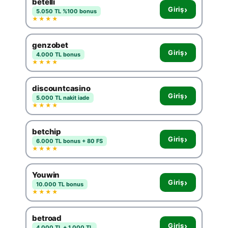
betelli
›
Giriş
5.050 TL %100 bonus
★★★★
genzobet
›
Giriş
4.000 TL bonus
★★★★
discountcasino
›
Giriş
5.000 TL nakit iade
★★★★
betchip
›
Giriş
6.000 TL bonus + 80 FS
★★★★
Youwin
›
Giriş
10.000 TL bonus
★★★★
betroad
›
Giriş
4.000 TL + 1.000 TL