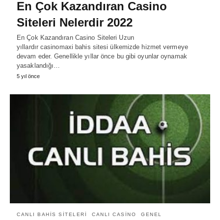
En Çok Kazandıran Casino
Siteleri Nelerdir 2022
En Çok Kazandıran Casino Siteleri Uzun
yıllardır casinomaxi bahis sitesi ülkemizde hizmet vermeye
devam eder. Genellikle yıllar önce bu gibi oyunlar oynamak
yasaklandığı…
5 yıl önce
CANLI BAHIS SITELERI
CANLI CASINO
GENEL