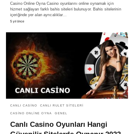
Casino Online Oyna Casino oyunlarını online oynamak için
hizmet sağlayan farklı bahis siteleri bulunuyor. Bahis sitelerinin
içeriğinde yer alan ayrıcalıklar…
5 yıl önce
CANLI CASINO
CANLI RULET SITELERI
CASINO ONLINE OYNA
GENEL
Canlı Casino Oyunları Hangi