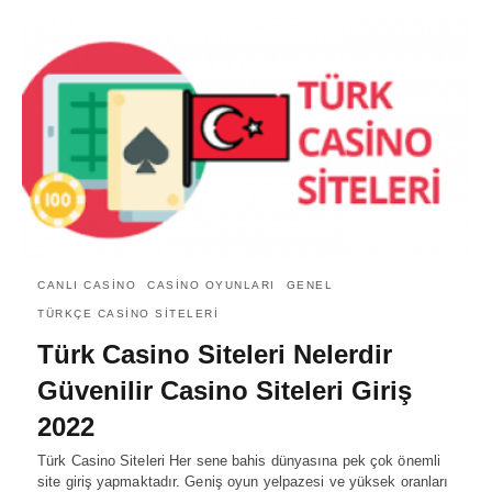
CANLI CASINO
CASINO OYUNLARI
GENEL
TÜRKÇE CASINO SITELERI
Türk Casino Siteleri Nelerdir
Güvenilir Casino Siteleri Giriş
2022
Türk Casino Siteleri Her sene bahis dünyasına pek çok önemli
site giriş yapmaktadır. Geniş oyun yelpazesi ve yüksek oranları