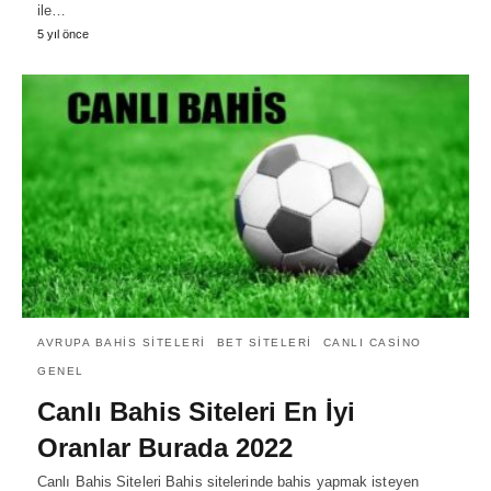
ile…
5 yıl önce
AVRUPA BAHIS SITELERI
BET SITELERI
CANLI CASINO
GENEL
Canlı Bahis Siteleri En İyi
Oranlar Burada 2022
Canlı Bahis Siteleri Bahis sitelerinde bahis yapmak isteyen