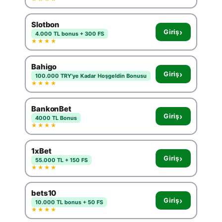
Slotbon
›
Giriş
4.000 TL bonus + 300 FS
★★★★
Bahigo
›
Giriş
100.000 TRY'ye Kadar Hoşgeldin Bonusu
★★★★
BankonBet
›
Giriş
4000 TL Bonus
★★★★
1xBet
›
Giriş
55.000 TL + 150 FS
★★★★
bets10
›
Giriş
10.000 TL bonus + 50 FS
★★★★