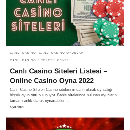
CANLI CASINO
CANLI CASINO OYUNLARI
CANLI CASINO SITELERI
GENEL
Canlı Casino Siteleri Listesi –
Online Casino Oyna 2022
Canlı Casino Siteleri Casino sitelerinin canlı olarak oynattığı
birçok oyun türü bulunuyor. Bahis sitelerinde bulunan oyunların
tamamı anlık olarak oynanabilen…
5 yıl önce