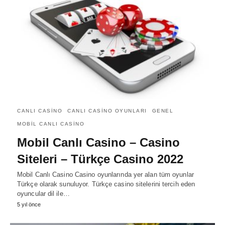
CANLI CASINO
CANLI CASINO OYUNLARI
GENEL
MOBIL CANLI CASINO
Mobil Canlı Casino – Casino
Siteleri – Türkçe Casino 2022
Mobil Canlı Casino Casino oyunlarında yer alan tüm oyunlar
Türkçe olarak sunuluyor. Türkçe casino sitelerini tercih eden
oyuncular dil ile…
5 yıl önce