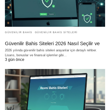
GÜVENILIR BAHIS
GÜVENILIR BAHIS SITELERI
Güvenilir Bahis Siteleri 2026 Nasıl Seçilir ve
2026 yılında güvenilir bahis siteleri arayanlar için detaylı rehber.
Lisans, bonuslar ve finansal işlemler gibi…
3 gün önce