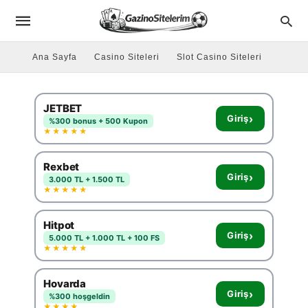
Ana Sayfa
Casino Siteleri
Slot Casino Siteleri
JETBET
›
Giriş
%300 bonus + 500 Kupon
★★★★★
Rexbet
›
Giriş
3.000 TL + 1.500 TL
★★★★★
Hitpot
›
Giriş
5.000 TL + 1.000 TL + 100 FS
★★★★★
Hovarda
›
Giriş
%300 hoşgeldin
★★★★