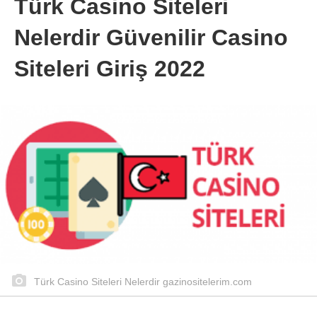
Türk Casino Siteleri
Nelerdir Güvenilir Casino
Siteleri Giriş 2022
Türk Casino Siteleri Nelerdir gazinositelerim.com