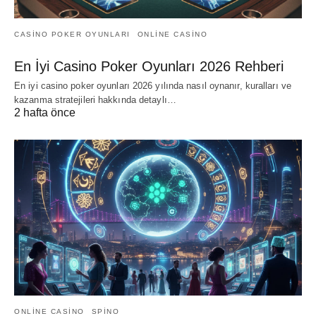
CASINO POKER OYUNLARI
ONLINE CASINO
En İyi Casino Poker Oyunları 2026 Rehberi
En iyi casino poker oyunları 2026 yılında nasıl oynanır, kuralları ve
kazanma stratejileri hakkında detaylı…
2 hafta önce
ONLINE CASINO
SPINO