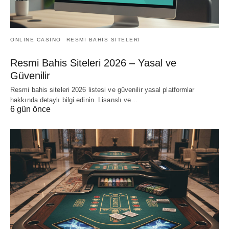
ONLINE CASINO
RESMI BAHIS SITELERI
Resmi Bahis Siteleri 2026 – Yasal ve
Güvenilir
Resmi bahis siteleri 2026 listesi ve güvenilir yasal platformlar
hakkında detaylı bilgi edinin. Lisanslı ve…
6 gün önce