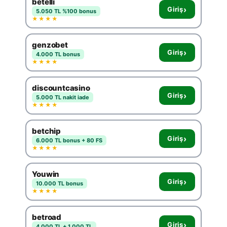
betelli
›
Giriş
5.050 TL %100 bonus
★★★★
genzobet
›
Giriş
4.000 TL bonus
★★★★
discountcasino
›
Giriş
5.000 TL nakit iade
★★★★
betchip
›
Giriş
6.000 TL bonus + 80 FS
★★★★
Youwin
›
Giriş
10.000 TL bonus
★★★★
betroad
›
Giriş
4.000 TL + 1.000 TL