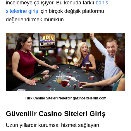
incelemeye çalışıyor. Bu konuda farklı
bahis
sitelerine giriş
için birçok değişik platformu
değerlendirmek mümkün.
Türk Casino Siteleri Nelerdir gazinositelerim.com
Güvenilir Casino Siteleri Giriş
Uzun yıllardır kurumsal hizmet sağlayan