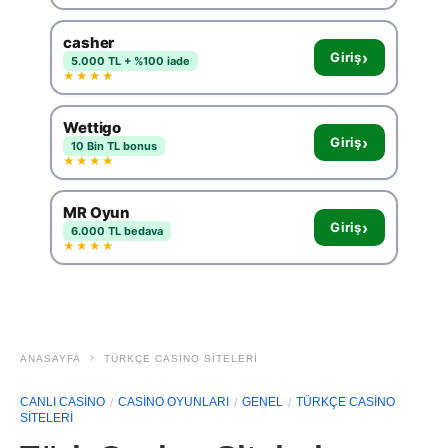
casher
›
Giriş
5.000 TL + %100 iade
★★★★
Wettigo
›
Giriş
10 Bin TL bonus
★★★★
MR Oyun
›
Giriş
6.000 TL bedava
★★★★
ANASAYFA
TÜRKÇE CASINO SITELERI
CANLI CASINO
CASINO OYUNLARI
GENEL
TÜRKÇE CASINO
SITELERI