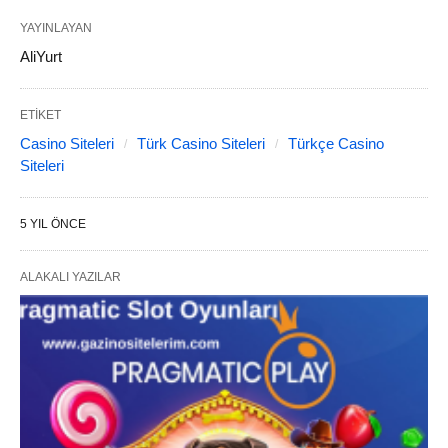
YAYINLAYAN
AliYurt
ETIKET
Casino Siteleri
Türk Casino Siteleri
Türkçe Casino
Siteleri
5 YIL ÖNCE
ALAKALI YAZILAR