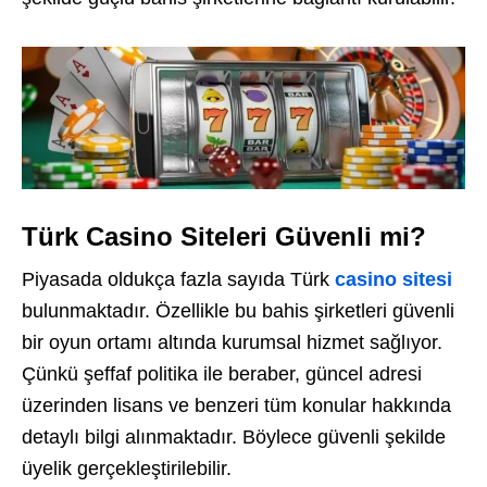
Türk Casino Siteleri Güvenli mi?
Piyasada oldukça fazla sayıda Türk
casino sitesi
bulunmaktadır. Özellikle bu bahis şirketleri güvenli
bir oyun ortamı altında kurumsal hizmet sağlıyor.
Çünkü şeffaf politika ile beraber, güncel adresi
üzerinden lisans ve benzeri tüm konular hakkında
detaylı bilgi alınmaktadır. Böylece güvenli şekilde
üyelik gerçekleştirilebilir.