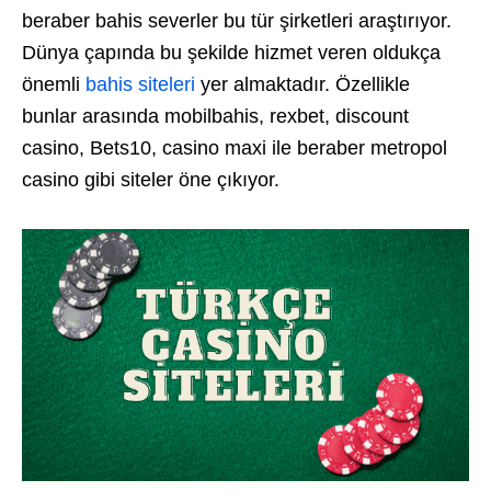
beraber bahis severler bu tür şirketleri araştırıyor.
Dünya çapında bu şekilde hizmet veren oldukça
önemli
bahis siteleri
yer almaktadır. Özellikle
bunlar arasında mobilbahis, rexbet, discount
casino, Bets10, casino maxi ile beraber metropol
casino gibi siteler öne çıkıyor.