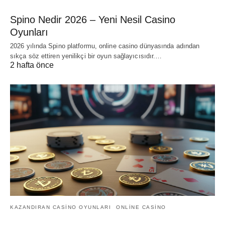
Spino Nedir 2026 – Yeni Nesil Casino
Oyunları
2026 yılında Spino platformu, online casino dünyasında adından
sıkça söz ettiren yenilikçi bir oyun sağlayıcısıdır.…
2 hafta önce
KAZANDIRAN CASINO OYUNLARI
ONLINE CASINO