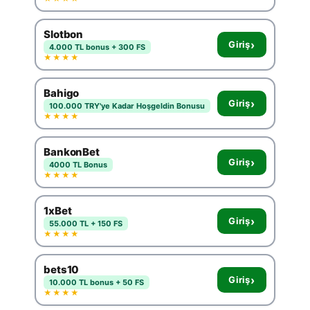
Slotbon
›
Giriş
4.000 TL bonus + 300 FS
★★★★
Bahigo
›
Giriş
100.000 TRY'ye Kadar Hoşgeldin Bonusu
★★★★
BankonBet
›
Giriş
4000 TL Bonus
★★★★
1xBet
›
Giriş
55.000 TL + 150 FS
★★★★
bets10
›
Giriş
10.000 TL bonus + 50 FS
★★★★