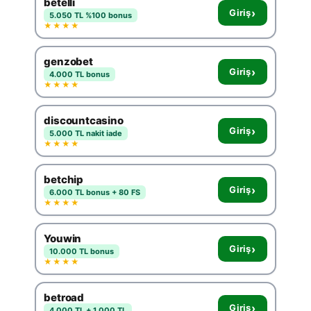
betelli
›
Giriş
5.050 TL %100 bonus
★★★★
genzobet
›
Giriş
4.000 TL bonus
★★★★
discountcasino
›
Giriş
5.000 TL nakit iade
★★★★
betchip
›
Giriş
6.000 TL bonus + 80 FS
★★★★
Youwin
›
Giriş
10.000 TL bonus
★★★★
betroad
›
Giriş
4.000 TL + 1.000 TL