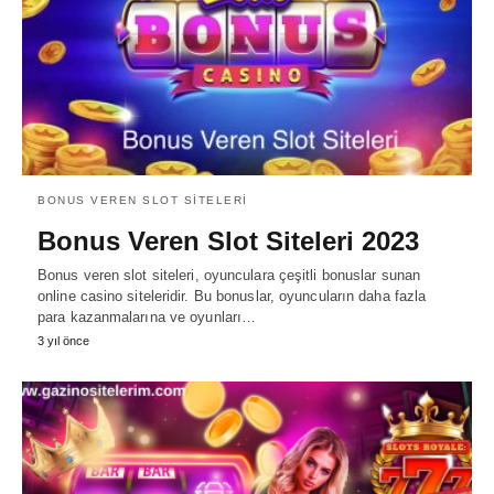
BONUS VEREN SLOT SITELERI
Bonus Veren Slot Siteleri 2023
Bonus veren slot siteleri, oyunculara çeşitli bonuslar sunan
online casino siteleridir. Bu bonuslar, oyuncuların daha fazla
para kazanmalarına ve oyunları…
3 yıl önce