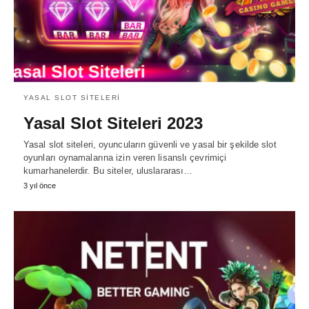
YASAL SLOT SITELERI
Yasal Slot Siteleri 2023
Yasal slot siteleri, oyuncuların güvenli ve yasal bir şekilde slot
oyunları oynamalarına izin veren lisanslı çevrimiçi
kumarhanelerdir. Bu siteler, uluslararası…
3 yıl önce