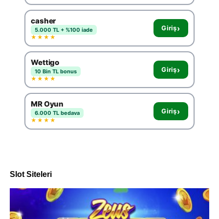
casher
›
Giriş
5.000 TL + %100 iade
★★★★
Wettigo
›
Giriş
10 Bin TL bonus
★★★★
MR Oyun
›
Giriş
6.000 TL bedava
★★★★
Slot Siteleri