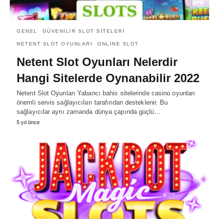
GENEL
GÜVENILIR SLOT SITELERI
NETENT SLOT OYUNLARI
ONLINE SLOT
Netent Slot Oyunları Nelerdir
Hangi Sitelerde Oynanabilir 2022
Netent Slot Oyunları Yabancı bahis sitelerinde casino oyunları
önemli servis sağlayıcıları tarafından desteklenir. Bu
sağlayıcılar aynı zamanda dünya çapında güçlü…
5 yıl önce