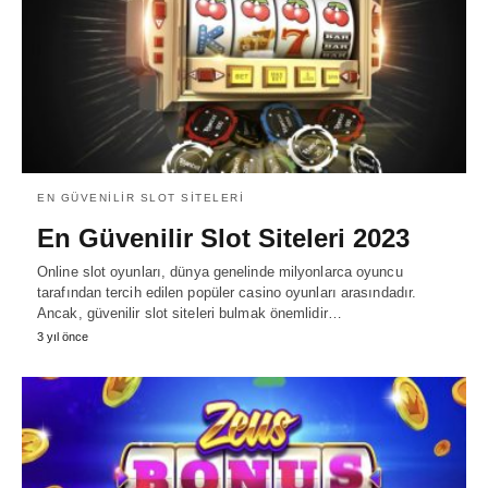
EN GÜVENILIR SLOT SITELERI
En Güvenilir Slot Siteleri 2023
Online slot oyunları, dünya genelinde milyonlarca oyuncu
tarafından tercih edilen popüler casino oyunları arasındadır.
Ancak, güvenilir slot siteleri bulmak önemlidir…
3 yıl önce