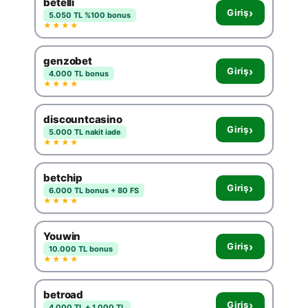
betelli
›
Giriş
5.050 TL %100 bonus
★★★★
genzobet
›
Giriş
4.000 TL bonus
★★★★
discountcasino
›
Giriş
5.000 TL nakit iade
★★★★
betchip
›
Giriş
6.000 TL bonus + 80 FS
★★★★
Youwin
›
Giriş
10.000 TL bonus
★★★★
betroad
›
Giriş
4.000 TL + 1.000 TL