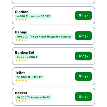
Slotbon
›
Giriş
4.000 TL bonus + 300 FS
★★★★
Bahigo
›
Giriş
100.000 TRY'ye Kadar Hoşgeldin Bonusu
★★★★
BankonBet
›
Giriş
4000 TL Bonus
★★★★
1xBet
›
Giriş
55.000 TL + 150 FS
★★★★
bets10
›
Giriş
10.000 TL bonus + 50 FS
★★★★