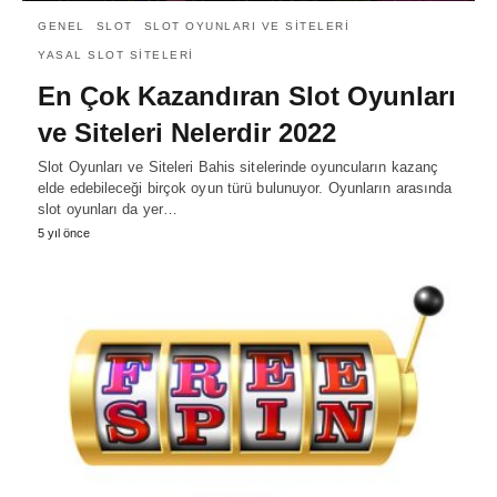
GENEL
SLOT
SLOT OYUNLARI VE SITELERI
YASAL SLOT SITELERI
En Çok Kazandıran Slot Oyunları
ve Siteleri Nelerdir 2022
Slot Oyunları ve Siteleri Bahis sitelerinde oyuncuların kazanç
elde edebileceği birçok oyun türü bulunuyor. Oyunların arasında
slot oyunları da yer…
5 yıl önce