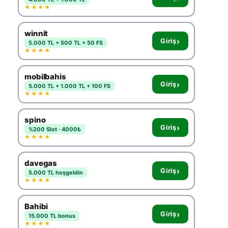
★★★★
winnit
›
Giriş
5.000 TL + 500 TL + 50 FS
★★★★
mobilbahis
›
Giriş
5.000 TL + 1.000 TL + 100 FS
★★★★
spino
›
Giriş
%200 Slot · 4000₺
★★★★
davegas
›
Giriş
5.000 TL hoşgeldin
★★★★
Bahibi
›
Giriş
15.000 TL bonus
★★★★