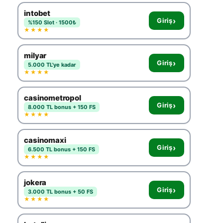
intobet
›
Giriş
%150 Slot · 1500₺
★★★★
milyar
›
Giriş
5.000 TL'ye kadar
★★★★
casinometropol
›
Giriş
8.000 TL bonus + 150 FS
★★★★
casinomaxi
›
Giriş
6.500 TL bonus + 150 FS
★★★★
jokera
›
Giriş
3.000 TL bonus + 50 FS
★★★★