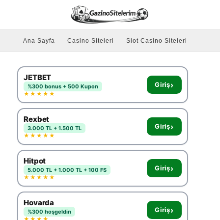
Ana Sayfa
Casino Siteleri
Slot Casino Siteleri
JETBET
›
Giriş
%300 bonus + 500 Kupon
★★★★★
Rexbet
›
Giriş
3.000 TL + 1.500 TL
★★★★★
Hitpot
›
Giriş
5.000 TL + 1.000 TL + 100 FS
★★★★★
Hovarda
›
Giriş
%300 hoşgeldin
★★★★