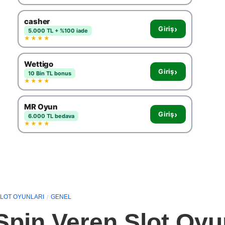
casher
›
Giriş
5.000 TL + %100 iade
★★★★
Wettigo
›
Giriş
10 Bin TL bonus
★★★★
MR Oyun
›
Giriş
6.000 TL bedava
★★★★
SLOT OYUNLARI
GENEL
Spin Veren Slot Oyu