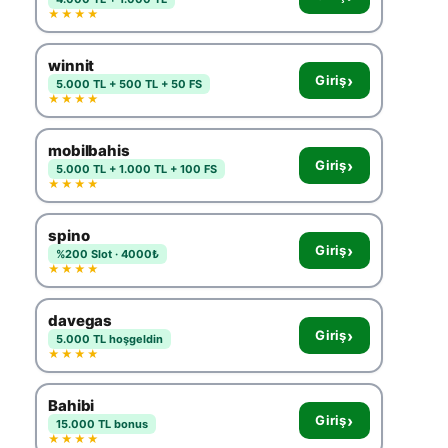
★★★★
winnit
›
Giriş
5.000 TL + 500 TL + 50 FS
★★★★
mobilbahis
›
Giriş
5.000 TL + 1.000 TL + 100 FS
★★★★
spino
›
Giriş
%200 Slot · 4000₺
★★★★
davegas
›
Giriş
5.000 TL hoşgeldin
★★★★
Bahibi
›
Giriş
15.000 TL bonus
★★★★