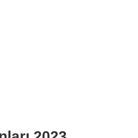
nları 2023