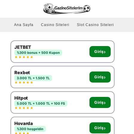
Ana Sayfa
Casino Siteleri
Slot Casino Siteleri
JETBET
›
Giriş
%300 bonus + 500 Kupon
★★★★★
Rexbet
›
Giriş
3.000 TL + 1.500 TL
★★★★★
Hitpot
›
Giriş
5.000 TL + 1.000 TL + 100 FS
★★★★★
Hovarda
›
Giriş
%300 hoşgeldin
★★★★