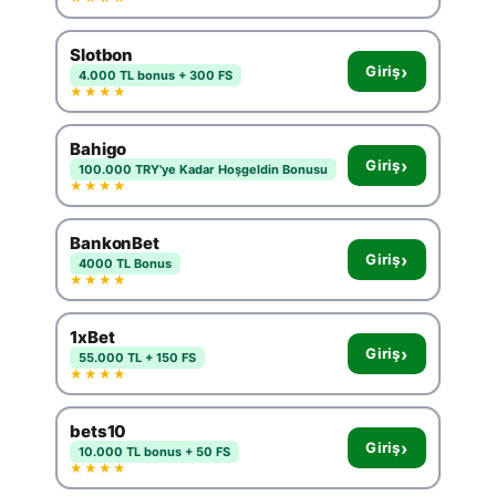
Slotbon
›
Giriş
4.000 TL bonus + 300 FS
★★★★
Bahigo
›
Giriş
100.000 TRY'ye Kadar Hoşgeldin Bonusu
★★★★
BankonBet
›
Giriş
4000 TL Bonus
★★★★
1xBet
›
Giriş
55.000 TL + 150 FS
★★★★
bets10
›
Giriş
10.000 TL bonus + 50 FS
★★★★