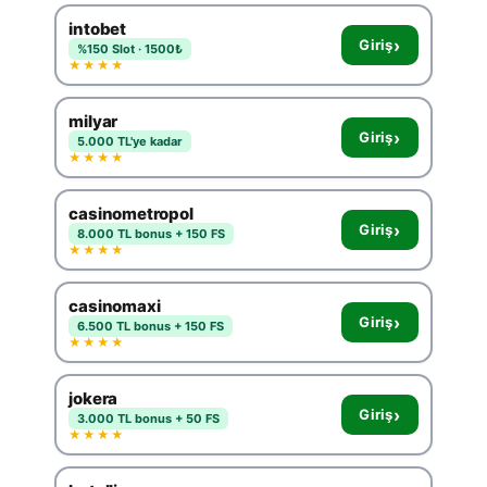
intobet
›
Giriş
%150 Slot · 1500₺
★★★★
milyar
›
Giriş
5.000 TL'ye kadar
★★★★
casinometropol
›
Giriş
8.000 TL bonus + 150 FS
★★★★
casinomaxi
›
Giriş
6.500 TL bonus + 150 FS
★★★★
jokera
›
Giriş
3.000 TL bonus + 50 FS
★★★★