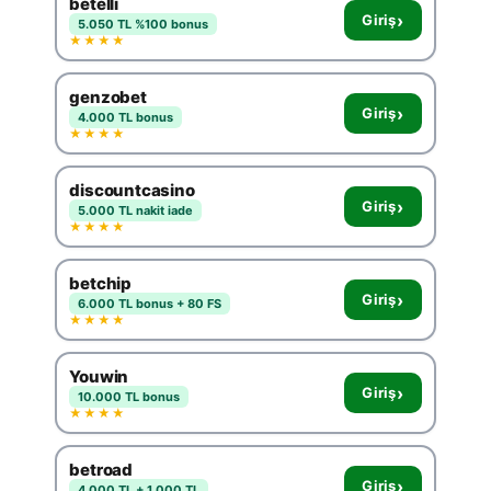
betelli
›
Giriş
5.050 TL %100 bonus
★★★★
genzobet
›
Giriş
4.000 TL bonus
★★★★
discountcasino
›
Giriş
5.000 TL nakit iade
★★★★
betchip
›
Giriş
6.000 TL bonus + 80 FS
★★★★
Youwin
›
Giriş
10.000 TL bonus
★★★★
betroad
›
Giriş
4.000 TL + 1.000 TL