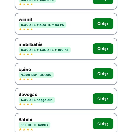
★★★★
winnit
›
Giriş
5.000 TL + 500 TL + 50 FS
★★★★
mobilbahis
›
Giriş
5.000 TL + 1.000 TL + 100 FS
★★★★
spino
›
Giriş
%200 Slot · 4000₺
★★★★
davegas
›
Giriş
5.000 TL hoşgeldin
★★★★
Bahibi
›
Giriş
15.000 TL bonus
★★★★