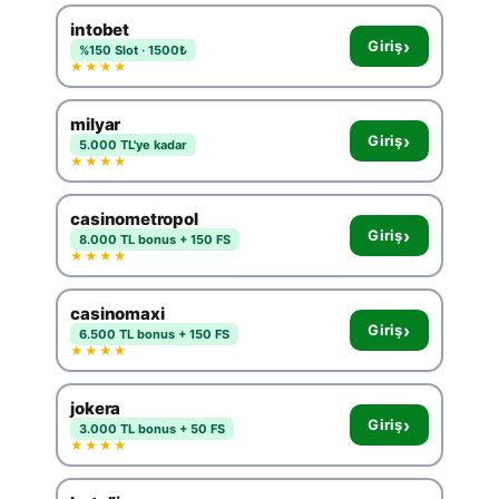
intobet
›
Giriş
%150 Slot · 1500₺
★★★★
milyar
›
Giriş
5.000 TL'ye kadar
★★★★
casinometropol
›
Giriş
8.000 TL bonus + 150 FS
★★★★
casinomaxi
›
Giriş
6.500 TL bonus + 150 FS
★★★★
jokera
›
Giriş
3.000 TL bonus + 50 FS
★★★★