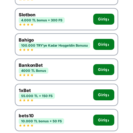
Slotbon
›
Giriş
4.000 TL bonus + 300 FS
★★★★
Bahigo
›
Giriş
100.000 TRY'ye Kadar Hoşgeldin Bonusu
★★★★
BankonBet
›
Giriş
4000 TL Bonus
★★★★
1xBet
›
Giriş
55.000 TL + 150 FS
★★★★
bets10
›
Giriş
10.000 TL bonus + 50 FS
★★★★