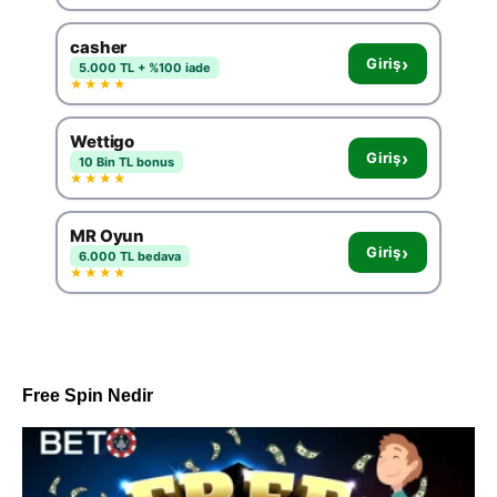
casher
›
Giriş
5.000 TL + %100 iade
★★★★
Wettigo
›
Giriş
10 Bin TL bonus
★★★★
MR Oyun
›
Giriş
6.000 TL bedava
★★★★
Free Spin Nedir