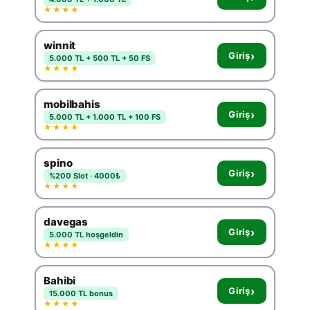
★★★★
winnit
›
Giriş
5.000 TL + 500 TL + 50 FS
★★★★
mobilbahis
›
Giriş
5.000 TL + 1.000 TL + 100 FS
★★★★
spino
›
Giriş
%200 Slot · 4000₺
★★★★
davegas
›
Giriş
5.000 TL hoşgeldin
★★★★
Bahibi
›
Giriş
15.000 TL bonus
★★★★