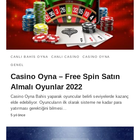
CANLI BAHIS OYNA
CANLI CASINO
CASINO OYNA
GENEL
Casino Oyna – Free Spin Satın
Almalı Oyunlar 2022
Casino Oyna Bahis yaparak oyuncular belirli seviyelerde kazanç
elde edebiliyor. Oyuncuların ilk olarak sisteme ne kadar para
yatırması gerektiğini bilmesi…
5 yıl önce