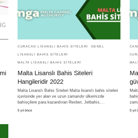
CURACAO LISANSLI BAHIS SITELERI
GENEL
CAN
LISANSLI BAHIS SITELERI
CUR
MALTA LISANSLI BAHIS SITELERI
MAL
emi
Malta Lisanslı Bahis Siteleri
Mal
Hangileridir 2022
güv
Malta Lisanslı Bahis Siteleri Malta lisanslı bahis siteleri
Malt
içerisinde yer alan ve uzun zamandır ülkemizde
bahi
bahisçilere para kazandıran Rexbet, Jetbahis,…
zama
5 yıl önce
5 yıl