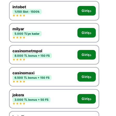
intobet
›
Giriş
%150 Slot · 1500₺
★★★★
milyar
›
Giriş
5.000 TL'ye kadar
★★★★
casinometropol
›
Giriş
8.000 TL bonus + 150 FS
★★★★
casinomaxi
›
Giriş
6.500 TL bonus + 150 FS
★★★★
jokera
›
Giriş
3.000 TL bonus + 50 FS
★★★★