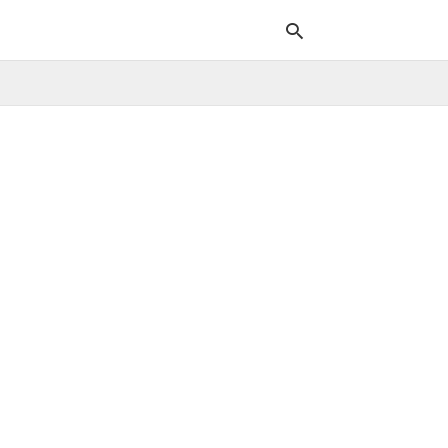
Typ
your
sea
que
and
hit
ente