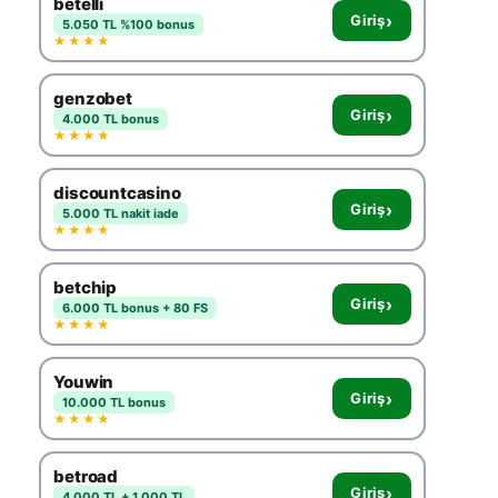
betelli
›
Giriş
5.050 TL %100 bonus
★★★★
genzobet
›
Giriş
4.000 TL bonus
★★★★
discountcasino
›
Giriş
5.000 TL nakit iade
★★★★
betchip
›
Giriş
6.000 TL bonus + 80 FS
★★★★
Youwin
›
Giriş
10.000 TL bonus
★★★★
betroad
›
Giriş
4.000 TL + 1.000 TL