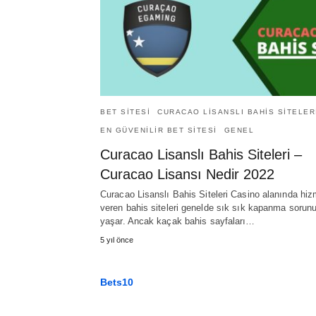
BET SITESI
CURACAO LISANSLI BAHIS SITELER
EN GÜVENILIR BET SITESI
GENEL
Curacao Lisanslı Bahis Siteleri –
Curacao Lisansı Nedir 2022
Curacao Lisanslı Bahis Siteleri Casino alanında hiz
veren bahis siteleri genelde sık sık kapanma sorun
yaşar. Ancak kaçak bahis sayfaları…
5 yıl önce
Bets10