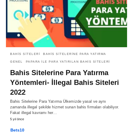
BAHIS SITELERI
BAHIS SITELERINE PARA YATIRMA
GENEL
PAPARA İLE PARA YATIRILAN BAHIS SITELERI
Bahis Sitelerine Para Yatırma
Yöntemleri- İllegal Bahis Siteleri
2022
Bahis Sitelerine Para Yatırma Ülkemizde yasal ve aynı
zamanda illegal şekilde hizmet sunan bahis firmaları olabiliyor.
Fakat illegal kavramı her…
5 yıl önce
Bets10