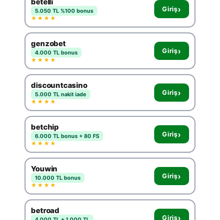
betelli
›
Giriş
5.050 TL %100 bonus
★★★★
genzobet
›
Giriş
4.000 TL bonus
★★★★
discountcasino
›
Giriş
5.000 TL nakit iade
★★★★
betchip
›
Giriş
6.000 TL bonus + 80 FS
★★★★
Youwin
›
Giriş
10.000 TL bonus
★★★★
betroad
›
Giriş
4.000 TL + 1.000 TL