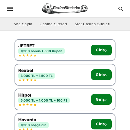
Ana Sayfa
Casino Siteleri
Slot Casino Siteleri
JETBET
›
Giriş
%300 bonus + 500 Kupon
★★★★★
Rexbet
›
Giriş
3.000 TL + 1.500 TL
★★★★★
Hitpot
›
Giriş
5.000 TL + 1.000 TL + 100 FS
★★★★★
Hovarda
›
Giriş
%300 hoşgeldin
★★★★