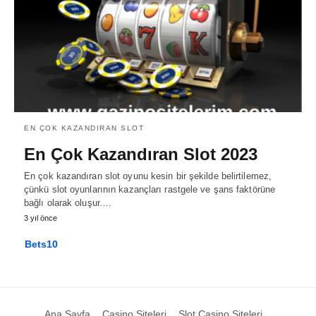
EN ÇOK KAZANDIRAN SLOT
En Çok Kazandıran Slot 2023
En çok kazandıran slot oyunu kesin bir şekilde belirtilemez,
çünkü slot oyunlarının kazançları rastgele ve şans faktörüne
bağlı olarak oluşur.…
3 yıl önce
Bets10
Ana Sayfa
Casino Siteleri
Slot Casino Siteleri