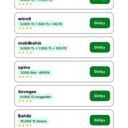
★★★★
winnit
›
Giriş
5.000 TL + 500 TL + 50 FS
★★★★
mobilbahis
›
Giriş
5.000 TL + 1.000 TL + 100 FS
★★★★
spino
›
Giriş
%200 Slot · 4000₺
★★★★
davegas
›
Giriş
5.000 TL hoşgeldin
★★★★
Bahibi
›
Giriş
15.000 TL bonus
★★★★