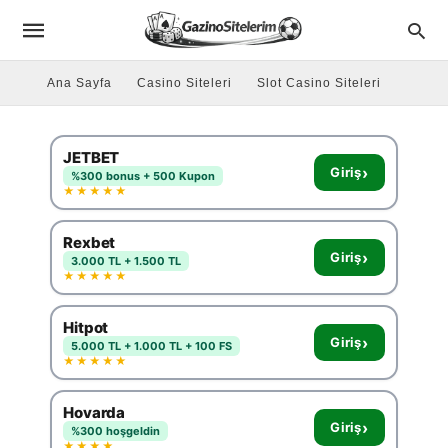
Ana Sayfa
Casino Siteleri
Slot Casino Siteleri
JETBET
›
Giriş
%300 bonus + 500 Kupon
★★★★★
Rexbet
›
Giriş
3.000 TL + 1.500 TL
★★★★★
Hitpot
›
Giriş
5.000 TL + 1.000 TL + 100 FS
★★★★★
Hovarda
›
Giriş
%300 hoşgeldin
★★★★