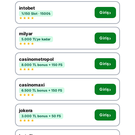
intobet
›
Giriş
%150 Slot · 1500₺
★★★★
milyar
›
Giriş
5.000 TL'ye kadar
★★★★
casinometropol
›
Giriş
8.000 TL bonus + 150 FS
★★★★
casinomaxi
›
Giriş
6.500 TL bonus + 150 FS
★★★★
jokera
›
Giriş
3.000 TL bonus + 50 FS
★★★★