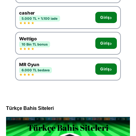
casher
›
Giriş
5.000 TL + %100 iade
★★★★
Wettigo
›
Giriş
10 Bin TL bonus
★★★★
MR Oyun
›
Giriş
6.000 TL bedava
★★★★
Türkçe Bahis Siteleri