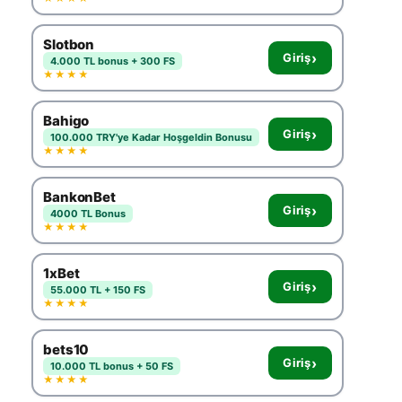
Slotbon
›
Giriş
4.000 TL bonus + 300 FS
★★★★
Bahigo
›
Giriş
100.000 TRY'ye Kadar Hoşgeldin Bonusu
★★★★
BankonBet
›
Giriş
4000 TL Bonus
★★★★
1xBet
›
Giriş
55.000 TL + 150 FS
★★★★
bets10
›
Giriş
10.000 TL bonus + 50 FS
★★★★