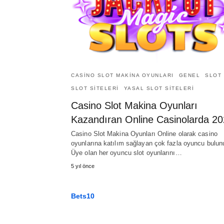
CASINO SLOT MAKINA OYUNLARI
GENEL
SLOT
SLOT SITELERI
YASAL SLOT SITELERI
Casino Slot Makina Oyunları
Kazandıran Online Casinolarda 2
Casino Slot Makina Oyunları Online olarak casino
oyunlarına katılım sağlayan çok fazla oyuncu bulun
Üye olan her oyuncu slot oyunlarını…
5 yıl önce
Bets10