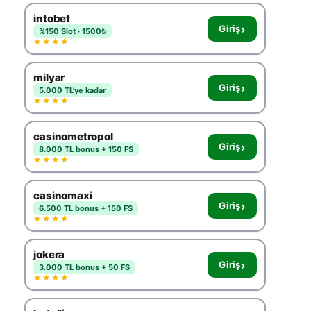
intobet
›
Giriş
%150 Slot · 1500₺
★★★★
milyar
›
Giriş
5.000 TL'ye kadar
★★★★
casinometropol
›
Giriş
8.000 TL bonus + 150 FS
★★★★
casinomaxi
›
Giriş
6.500 TL bonus + 150 FS
★★★★
jokera
›
Giriş
3.000 TL bonus + 50 FS
★★★★