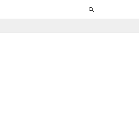
Typ
your
sea
que
and
hit
ente