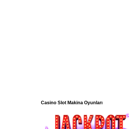
Casino Slot Makina Oyunları