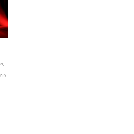
rı,
'nın