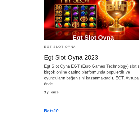
EGT SLOT OYNA
Egt Slot Oyna 2023
Egt Slot Oyna EGT (Euro Games Technology) slotla
birçok online casino platformunda popülerdir ve
oyuncuların beğenisini kazanmaktadır. EGT, Avrupa
önde…
3 yıl önce
Bets10