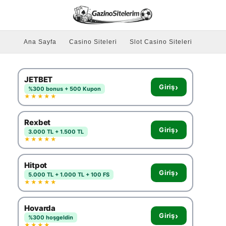
Ana Sayfa
Casino Siteleri
Slot Casino Siteleri
JETBET
›
Giriş
%300 bonus + 500 Kupon
★★★★★
Rexbet
›
Giriş
3.000 TL + 1.500 TL
★★★★★
Hitpot
›
Giriş
5.000 TL + 1.000 TL + 100 FS
★★★★★
Hovarda
›
Giriş
%300 hoşgeldin
★★★★