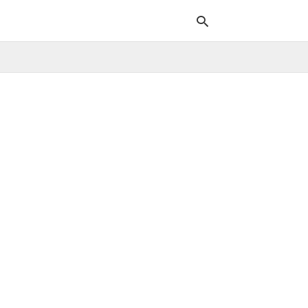
Typ
your
sea
que
and
hit
ente