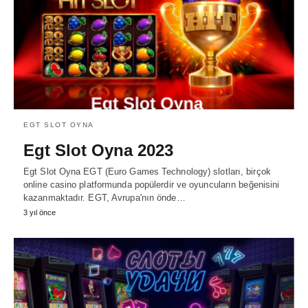
EGT SLOT OYNA
Egt Slot Oyna 2023
Egt Slot Oyna EGT (Euro Games Technology) slotları, birçok
online casino platformunda popülerdir ve oyuncuların beğenisini
kazanmaktadır. EGT, Avrupa'nın önde…
3 yıl önce