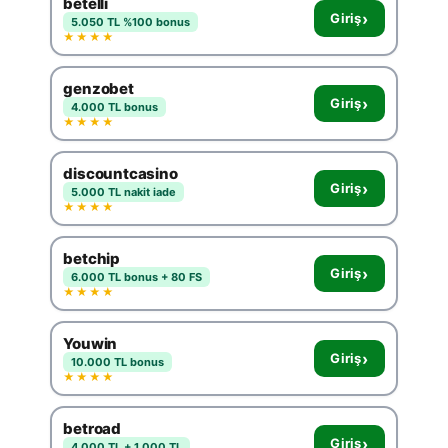
betelli
›
Giriş
5.050 TL %100 bonus
★★★★
genzobet
›
Giriş
4.000 TL bonus
★★★★
discountcasino
›
Giriş
5.000 TL nakit iade
★★★★
betchip
›
Giriş
6.000 TL bonus + 80 FS
★★★★
Youwin
›
Giriş
10.000 TL bonus
★★★★
betroad
›
Giriş
4.000 TL + 1.000 TL