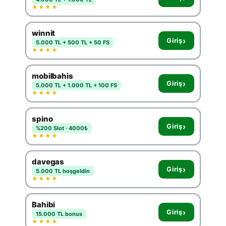
★★★★
winnit
›
Giriş
5.000 TL + 500 TL + 50 FS
★★★★
mobilbahis
›
Giriş
5.000 TL + 1.000 TL + 100 FS
★★★★
spino
›
Giriş
%200 Slot · 4000₺
★★★★
davegas
›
Giriş
5.000 TL hoşgeldin
★★★★
Bahibi
›
Giriş
15.000 TL bonus
★★★★