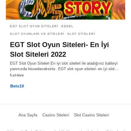
EGT SLOT OYUN SITELERI
GENEL
SLOT OYUNLARI VE SITELERI
SLOT SITELERI
EGT Slot Oyun Siteleri- En İyi
Slot Siteleri 2022
EGT Slot Oyun Siteleri En iyi slot siteleri ile aradığınız kaliteyi
yanınızda hissedeceksiniz. EGT slot oyun siteleri- en iyi slot…
5 yıl önce
Bets10
Ana Sayfa
Casino Siteleri
Slot Casino Siteleri