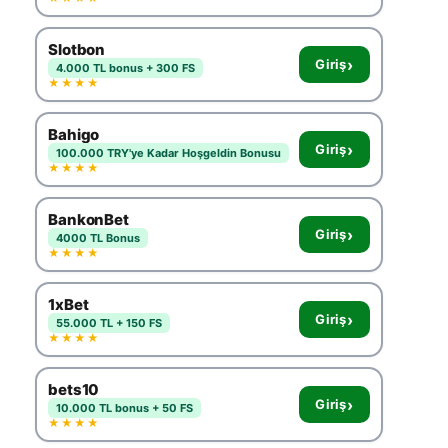
Slotbon
›
Giriş
4.000 TL bonus + 300 FS
★★★★
Bahigo
›
Giriş
100.000 TRY'ye Kadar Hoşgeldin Bonusu
★★★★
BankonBet
›
Giriş
4000 TL Bonus
★★★★
1xBet
›
Giriş
55.000 TL + 150 FS
★★★★
bets10
›
Giriş
10.000 TL bonus + 50 FS
★★★★