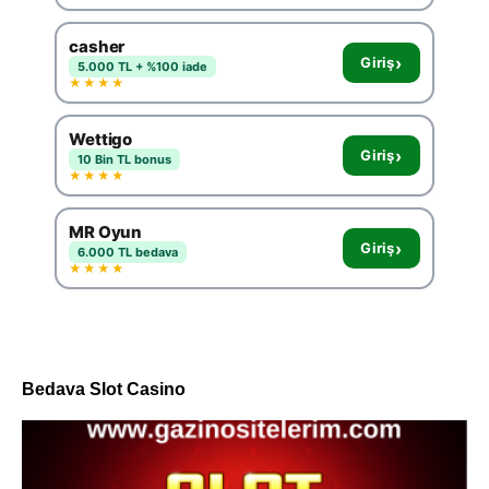
casher
›
Giriş
5.000 TL + %100 iade
★★★★
Wettigo
›
Giriş
10 Bin TL bonus
★★★★
MR Oyun
›
Giriş
6.000 TL bedava
★★★★
Bedava Slot Casino