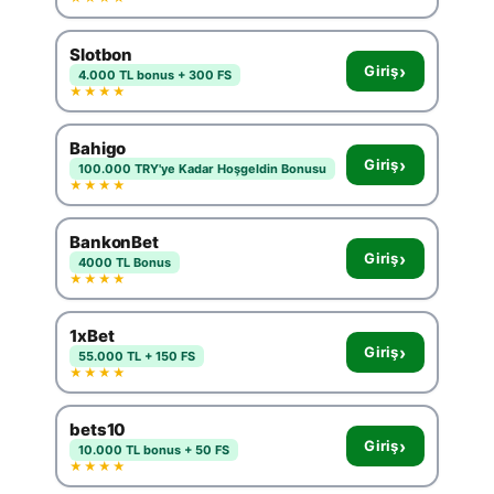
Slotbon
›
Giriş
4.000 TL bonus + 300 FS
★★★★
Bahigo
›
Giriş
100.000 TRY'ye Kadar Hoşgeldin Bonusu
★★★★
BankonBet
›
Giriş
4000 TL Bonus
★★★★
1xBet
›
Giriş
55.000 TL + 150 FS
★★★★
bets10
›
Giriş
10.000 TL bonus + 50 FS
★★★★