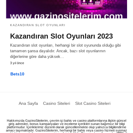
KAZANDIRAN SLOT OYUNLARI
Kazandıran Slot Oyunları 2023
Kazandıran slot oyunları, herhangi bir slot oyununda olduğu gibi
tamamen şansa dayalıdır. Ancak, bazı slot oyunlarının
diğerlerine göre daha yüksek…
3 yıl önce
Bets10
Ana Sayfa
Casino Siteleri
Slot Casino Siteleri
Hakkımızda GazinoSitelerim, çevrim içi bahis ve casino platformlarına ilişkin güncel
giriş adresleri, bonus kampanyaları ve inceleme içerikleri sunan bağımsız bir bilgi
platformudur. İçeriklerimiz düzenli olarak güncellenmekte olup yalnızca bilgilendirme
amacı taşımaktadır. GazinoSitelerim, herhangi bir bahis veya casino hizmeti sunmaz