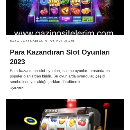
PARA KAZANDIRAN SLOT OYUNLARI
Para Kazandıran Slot Oyunları
2023
Para kazandıran slot oyunları, casino oyunları arasında en
popüler olanlardan biridir. Bu oyunlarda oyuncular, çeşitli
sembollerin yer aldığı çarkları döndürerek…
3 yıl önce