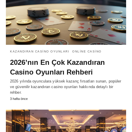
KAZANDIRAN CASINO OYUNLARI
ONLINE CASINO
2026’nın En Çok Kazandıran
Casino Oyunları Rehberi
2026 yılında oyunculara yüksek kazanç fırsatları sunan, popüler
ve güvenilir kazandıran casino oyunları hakkında detaylı bir
rehber.
3 hafta önce