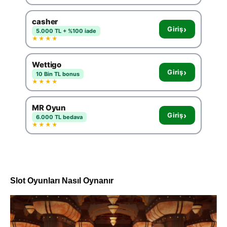
casher
›
Giriş
5.000 TL + %100 iade
★★★★
Wettigo
›
Giriş
10 Bin TL bonus
★★★★
MR Oyun
›
Giriş
6.000 TL bedava
★★★★
Slot Oyunları Nasıl Oynanır