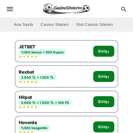
Ana Sayfa
Casino Siteleri
Slot Casino Siteleri
JETBET
›
Giriş
%300 bonus + 500 Kupon
★★★★★
Rexbet
›
Giriş
3.000 TL + 1.500 TL
★★★★★
Hitpot
›
Giriş
5.000 TL + 1.000 TL + 100 FS
★★★★★
Hovarda
›
Giriş
%300 hoşgeldin
★★★★