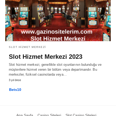
SLOT HIZMET MERKEZI
Slot Hizmet Merkezi 2023
Slot hizmet merkezi, genellikle slot oyunlarının bulunduğu ve
müşterilere hizmet veren bir bölüm veya departmandır. Bu
merkezler, fiziksel casinolarda veya…
3 yıl önce
Bets10
Ana Sayfa
Casino Siteleri
Slot Casino Siteleri