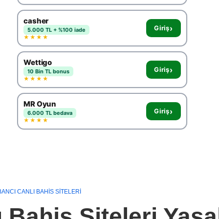
casher
›
Giriş
5.000 TL + %100 iade
★★★★
Wettigo
›
Giriş
10 Bin TL bonus
★★★★
MR Oyun
›
Giriş
6.000 TL bedava
★★★★
ANCI CANLI BAHIS SITELERI
 Bahis Siteleri Yasa