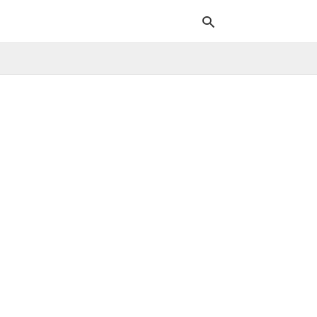
Typ
your
sea
que
and
hit
ente