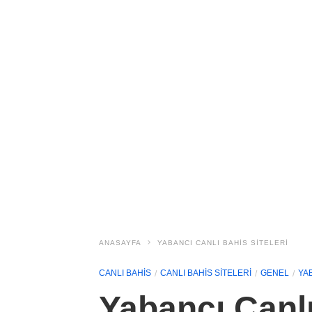
ANASAYFA
YABANCI CANLI BAHIS SITELERI
CANLI BAHIS
CANLI BAHIS SITELERI
GENEL
YAB
Yabancı Canlı