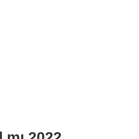
l mı 2022