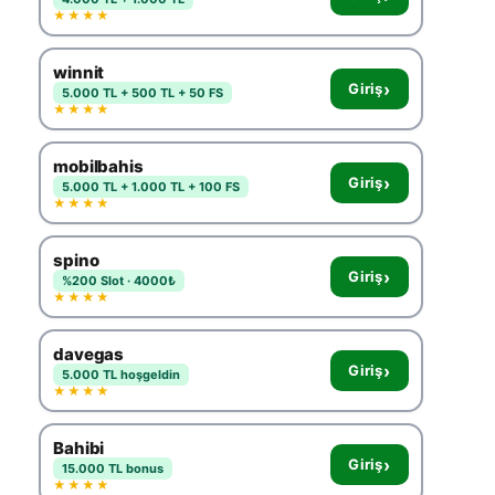
★★★★
winnit
›
Giriş
5.000 TL + 500 TL + 50 FS
★★★★
mobilbahis
›
Giriş
5.000 TL + 1.000 TL + 100 FS
★★★★
spino
›
Giriş
%200 Slot · 4000₺
★★★★
davegas
›
Giriş
5.000 TL hoşgeldin
★★★★
Bahibi
›
Giriş
15.000 TL bonus
★★★★