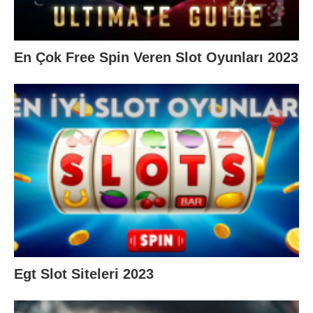
En Çok Free Spin Veren Slot Oyunları 2023
Egt Slot Siteleri 2023