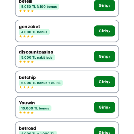
betelli
›
Giriş
5.050 TL %100 bonus
★★★★
genzobet
›
Giriş
4.000 TL bonus
★★★★
discountcasino
›
Giriş
5.000 TL nakit iade
★★★★
betchip
›
Giriş
6.000 TL bonus + 80 FS
★★★★
Youwin
›
Giriş
10.000 TL bonus
★★★★
betroad
›
Giriş
4.000 TL + 1.000 TL