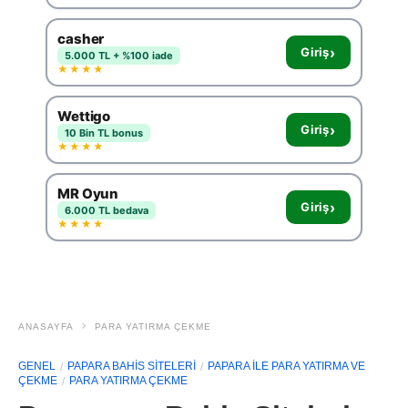
casher
›
Giriş
5.000 TL + %100 iade
★★★★
Wettigo
›
Giriş
10 Bin TL bonus
★★★★
MR Oyun
›
Giriş
6.000 TL bedava
★★★★
ANASAYFA
PARA YATIRMA ÇEKME
GENEL
PAPARA BAHIS SITELERI
PAPARA İLE PARA YATIRMA VE
ÇEKME
PARA YATIRMA ÇEKME