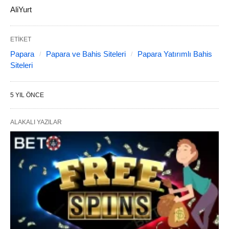
AliYurt
ETIKET
Papara
Papara ve Bahis Siteleri
Papara Yatırımlı Bahis
Siteleri
5 YIL ÖNCE
ALAKALI YAZILAR