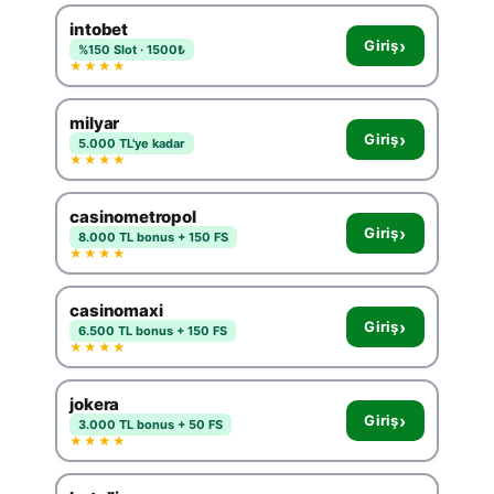
intobet
›
Giriş
%150 Slot · 1500₺
★★★★
milyar
›
Giriş
5.000 TL'ye kadar
★★★★
casinometropol
›
Giriş
8.000 TL bonus + 150 FS
★★★★
casinomaxi
›
Giriş
6.500 TL bonus + 150 FS
★★★★
jokera
›
Giriş
3.000 TL bonus + 50 FS
★★★★