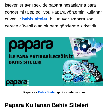
isteyenler aynı şekilde papara hesaplarına para
gönderimi talep ediliyor. Papara yöntemini kullanan
güvenilir
bahis siteleri
bulunuyor. Papara son
derece güvenli olan bir para gönderme şirketidir.
Papara ve
Bahis Siteleri
gazinositelerim.com
Papara Kullanan Bahis Siteleri