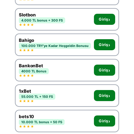
Slotbon
›
Giriş
4.000 TL bonus + 300 FS
★★★★
Bahigo
›
Giriş
100.000 TRY'ye Kadar Hoşgeldin Bonusu
★★★★
BankonBet
›
Giriş
4000 TL Bonus
★★★★
1xBet
›
Giriş
55.000 TL + 150 FS
★★★★
bets10
›
Giriş
10.000 TL bonus + 50 FS
★★★★