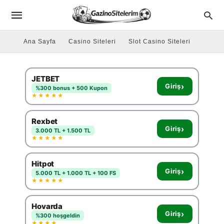
Ana Sayfa
Casino Siteleri
Slot Casino Siteleri
JETBET
›
Giriş
%300 bonus + 500 Kupon
★★★★★
Rexbet
›
Giriş
3.000 TL + 1.500 TL
★★★★★
Hitpot
›
Giriş
5.000 TL + 1.000 TL + 100 FS
★★★★★
Hovarda
›
Giriş
%300 hoşgeldin
★★★★