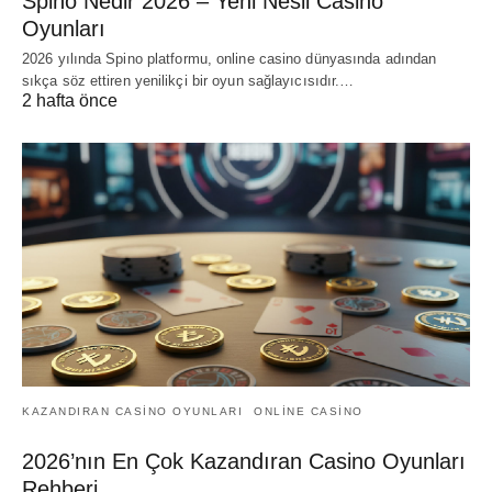
Spino Nedir 2026 – Yeni Nesil Casino
Oyunları
2026 yılında Spino platformu, online casino dünyasında adından
sıkça söz ettiren yenilikçi bir oyun sağlayıcısıdır.…
2 hafta önce
KAZANDIRAN CASINO OYUNLARI
ONLINE CASINO
2026’nın En Çok Kazandıran Casino Oyunları
Rehberi