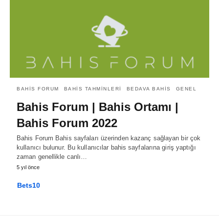
BAHIS FORUM
BAHIS TAHMINLERI
BEDAVA BAHIS
GENEL
Bahis Forum | Bahis Ortamı |
Bahis Forum 2022
Bahis Forum Bahis sayfaları üzerinden kazanç sağlayan bir çok
kullanıcı bulunur. Bu kullanıcılar bahis sayfalarına giriş yaptığı
zaman genellikle canlı…
5 yıl önce
Bets10