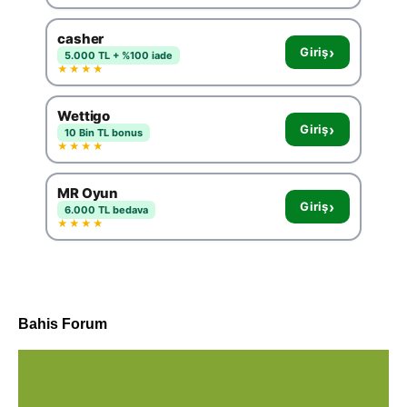
casher
›
Giriş
5.000 TL + %100 iade
★★★★
Wettigo
›
Giriş
10 Bin TL bonus
★★★★
MR Oyun
›
Giriş
6.000 TL bedava
★★★★
Bahis Forum