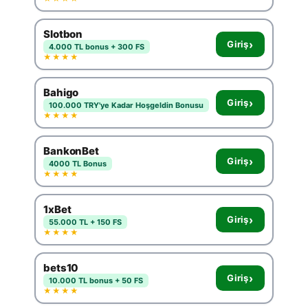
Slotbon
›
Giriş
4.000 TL bonus + 300 FS
★★★★
Bahigo
›
Giriş
100.000 TRY'ye Kadar Hoşgeldin Bonusu
★★★★
BankonBet
›
Giriş
4000 TL Bonus
★★★★
1xBet
›
Giriş
55.000 TL + 150 FS
★★★★
bets10
›
Giriş
10.000 TL bonus + 50 FS
★★★★