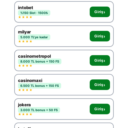
intobet
›
Giriş
%150 Slot · 1500₺
★★★★
milyar
›
Giriş
5.000 TL'ye kadar
★★★★
casinometropol
›
Giriş
8.000 TL bonus + 150 FS
★★★★
casinomaxi
›
Giriş
6.500 TL bonus + 150 FS
★★★★
jokera
›
Giriş
3.000 TL bonus + 50 FS
★★★★