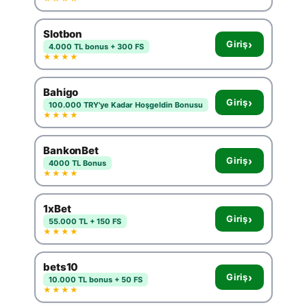
Slotbon
›
Giriş
4.000 TL bonus + 300 FS
★★★★
Bahigo
›
Giriş
100.000 TRY'ye Kadar Hoşgeldin Bonusu
★★★★
BankonBet
›
Giriş
4000 TL Bonus
★★★★
1xBet
›
Giriş
55.000 TL + 150 FS
★★★★
bets10
›
Giriş
10.000 TL bonus + 50 FS
★★★★