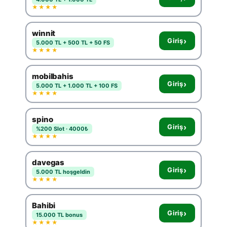
★★★★
winnit
›
Giriş
5.000 TL + 500 TL + 50 FS
★★★★
mobilbahis
›
Giriş
5.000 TL + 1.000 TL + 100 FS
★★★★
spino
›
Giriş
%200 Slot · 4000₺
★★★★
davegas
›
Giriş
5.000 TL hoşgeldin
★★★★
Bahibi
›
Giriş
15.000 TL bonus
★★★★