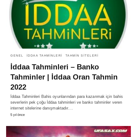
GENEL
İDDAA TAHMINLERI
TAHMIN SITELERI
İddaa Tahminleri – Banko
Tahminler | İddaa Oran Tahmin
2022
İddaa Tahminleri Bahis oyunlarından para kazanmak için bahis
severlerin pek çoğu İddaa tahminleri ve banko tahminler veren
internet sitelerine danışmaktadır.…
5 yıl önce