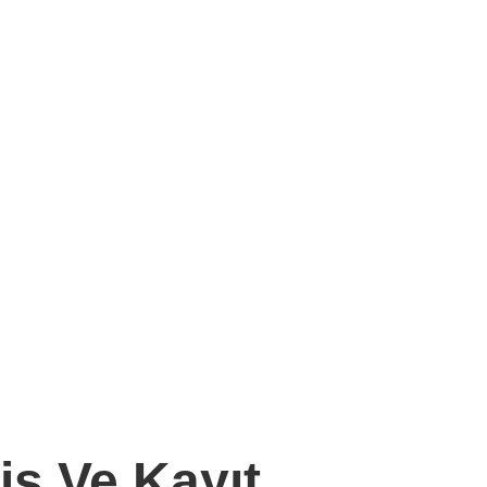
riş Ve Kayıt