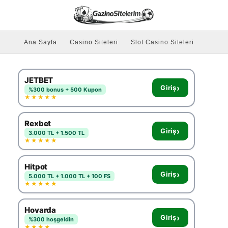
Ana Sayfa
Casino Siteleri
Slot Casino Siteleri
JETBET
›
Giriş
%300 bonus + 500 Kupon
★★★★★
Rexbet
›
Giriş
3.000 TL + 1.500 TL
★★★★★
Hitpot
›
Giriş
5.000 TL + 1.000 TL + 100 FS
★★★★★
Hovarda
›
Giriş
%300 hoşgeldin
★★★★