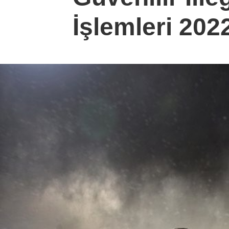
İşlemleri 202