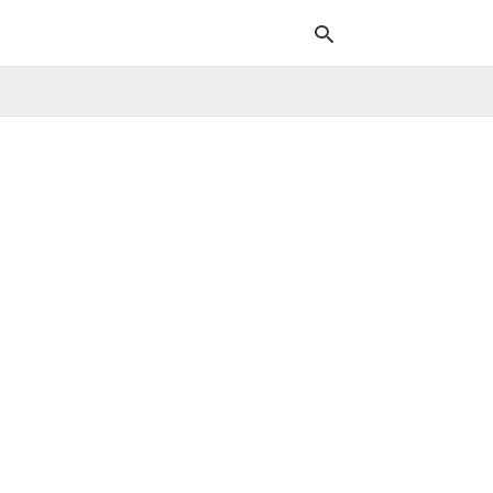
Typ
your
sea
que
and
hit
ente